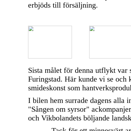
erbjöds till försäljning.
Sista målet för denna utflykt va
Furingstad. Här kunde vi se och 
smideskonst som hantverksproduk
I bilen hem surrade dagens alla in
"Sången om syrsor" ackompanjera
och Vikbolandets böljande lands
Tack för ett minnesvärt 