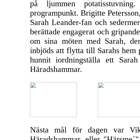
på ljummen potatisstuvning
programpunkt. Brigitte Petersson,
Sarah Leander-fan och sedermera
berättade engagerat och gripand
om sina möten med Sarah, der
inbjöds att flytta till Sarahs hem
hunnit iordningställa ett Sar
Häradshammar.
Nästa mål för dagen var Vikb
Häradshammar, eller "Härsme´" 