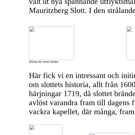
valt ut nya spännande utflyktsmål 
Mauritzberg Slott. I den strålande
(Klicka för större bilder)
Här fick vi en intressant och ini
om slottets historia, allt från 160
härjningar 1719, då slottet brän
avlöst varandra fram till dagens f
vackra kapellet, där många, framfö