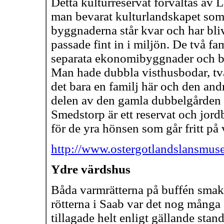
Detta kulturreservat förvaltas av 
man bevarat kulturlandskapet som 
byggnaderna står kvar och har bli
passade fint in i miljön. De två fa
separata ekonomibyggnader och b
Man hade dubbla visthusbodar, två
det bara en familj här och den andr
delen av den gamla dubbelgården 
Smedstorp är ett reservat och jord
för de yra hönsen som går fritt på
http://www.ostergotlandslansmus
Ydre värdshus
Båda varmrätterna på buffén smaka
rötterna i Saab var det nog mång
tillagade helt enligt gällande stan