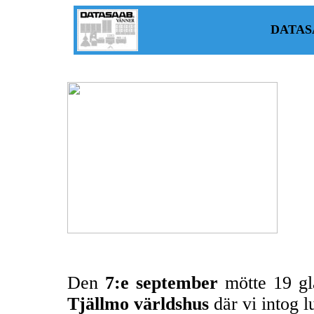
DATAS
Den
7:e september
mötte 19 gl
Tjällmo världshus
där vi intog l