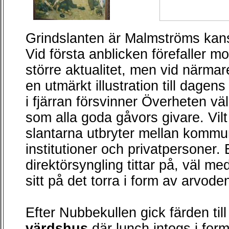
Grindslanten är Malmströms kan
Vid första anblicken förefaller m
större aktualitet, men vid närmar
en utmärkt illustration till dagen
i fjärran försvinner Överheten väl
som alla goda gåvors givare. Vi
slantarna utbryter mellan kommun
institutioner och privatpersoner.
direktörsyngling tittar på, väl m
sitt på det torra i form av arvod
Efter Nubbekullen gick färden til
värdshus
där lunch intogs i for