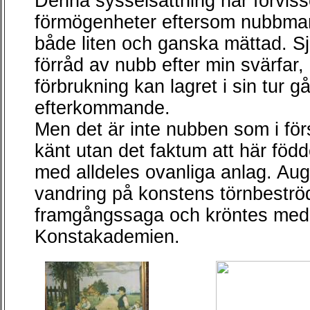
Denna sysselsättning har förviss
förmögenheter eftersom nubbma
både liten och ganska mättad. Sjä
förråd av nubb efter min svärfar
förbrukning kan lagret i sin tur gå 
efterkommande.
Men det är inte nubben som i förs
känt utan det faktum att här föd
med alldeles ovanliga anlag. Au
vandring på konstens törnbeströd
framgångssaga och kröntes med 
Konstakademien.