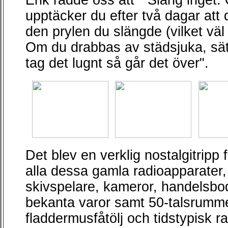
Erik rådde oss att " Släng inget.
upptäcker du efter två dagar att
den prylen du slängde (vilket väl 
Om du drabbas av städsjuka, sät
tag det lugnt så går det över".
Det blev en verklig nostalgitripp f
alla dessa gamla radioapparater
skivspelare, kameror, handelsbo
bekanta varor samt 50-talsrumm
fladdermusfåtölj och tidstypisk r