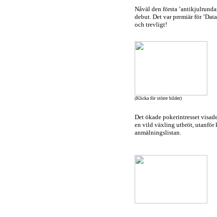
Nåväl den första ’antikjulrunda
debut. Det var premiär för ’Data
och trevligt!
(Klicka för större bilder)
Det ökade pokerintresset visade 
en vild växling utbröt, utanför
anmälningslistan.