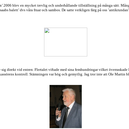
n’ 2006 blev en mycket trevlig och underhållande tillställning på många sätt. Mån
saabs balett’ dvs våra fruar och sambos. De satte verkligen färg på oss ’antikrundan’.
sig direkt vid entren. Flertalet viftade med sina femhundringar vilket överraskade ka
 kassörens kontroll. Stämningen var hög och gemytlig. Jag tror inte att Ole Martin b