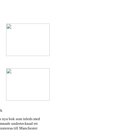
ch
in nya bok som inleds med
lämnade undertecknad ett
nsteresa till Manchester