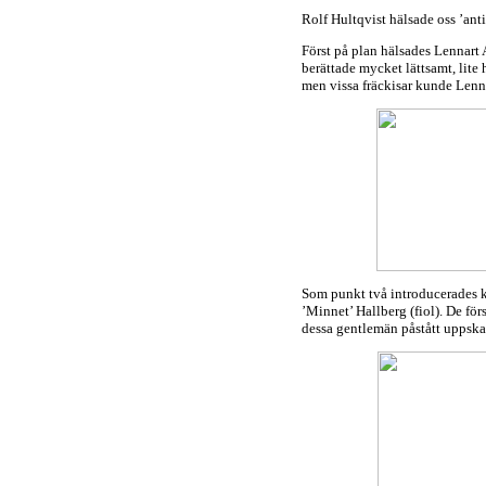
Rolf Hultqvist hälsade oss ’ant
Först på plan hälsades Lennart
berättade mycket lättsamt, lite 
men vissa fräckisar kunde Lenna
Som punkt två introducerades k
’Minnet’ Hallberg (fiol). De förs
dessa gentlemän påstått uppskatt