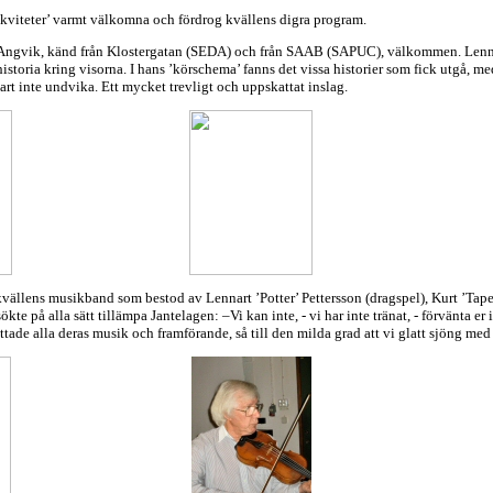
ikviteter’ varmt välkomna och fördrog kvällens digra program.
 Angvik, känd från Klostergatan (SEDA) och från SAAB (SAPUC), välkommen. Lennar
historia kring visorna. I hans ’körschema’ fanns det vissa historier som fick utgå, med
rt inte undvika. Ett mycket trevligt och uppskattat inslag.
vällens musikband som bestod av Lennart ’Potter’ Pettersson (dragspel), Kurt ’Tape
ökte på alla sätt tillämpa Jantelagen: –Vi kan inte, - vi har inte tränat, - förvänta e
ade alla deras musik och framförande, så till den milda grad att vi glatt sjöng med 