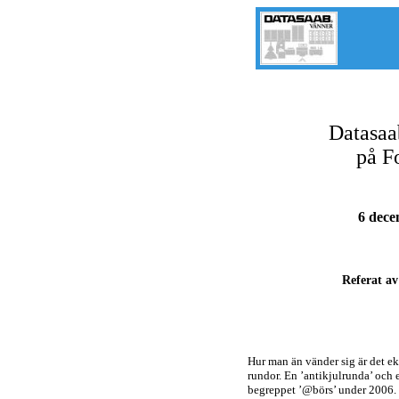
Datasaa
på F
6 dece
Referat av
Hur man än vänder sig är det e
rundor. En ’antikjulrunda’ och 
begreppet ’@börs’ under 2006. J