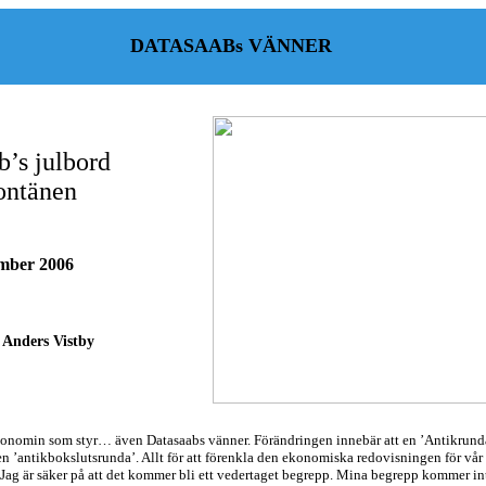
DATASAABs VÄNNER
b’s julbord
ontänen
mber 2006
 Anders Vistby
konomin som styr… även Datasaabs vänner. Förändringen innebär att en ’Antikrunda’
en ’antikbokslutsrunda’. Allt för att förenkla den ekonomiska redovisningen för vår 
ag är säker på att det kommer bli ett vedertaget begrepp. Mina begrepp kommer inte 