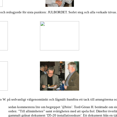
och redogjorde för sista punkten: JULBORDET. Sorlet steg och alla verkade trivas.
ggo W. på sedvanligt välgenomtänkt och lågmält framföra ett tack till arrangörerna o
sedan kommentera lite om begreppet ’@börs’. Tord-Göran H. berättade om s
orden: ”Till allmänheten” samt svårigheten med att spela fiol. Därefter över
gammalt grånat dokument ’D5-20 installationskurs’. Ett dokument från en tjä