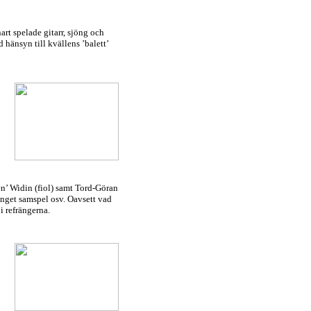
t spelade gitarr, sjöng och
 hänsyn till kvällens ’balett’
n’ Widin (fiol) samt Tord-Göran
r inget samspel osv. Oavsett vad
i refrängerna.